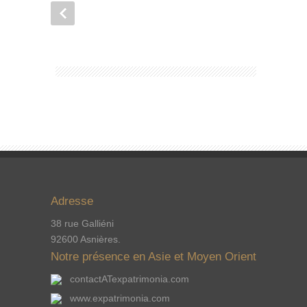
Adresse
38 rue Galliéni
92600 Asnières.
Notre présence en Asie et Moyen Orient
contactATexpatrimonia.com
www.expatrimonia.com