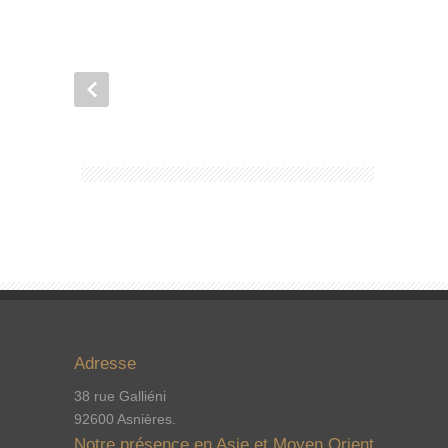
Adresse
38 rue Galliéni
92600 Asnières.
Notre présence en Asie et Moyen Orient