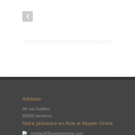
Adresse
38 rue Galliéni
92600 Asnières.
Notre présence en Asie et Moyen Orient
contactATexpatrimonia.com