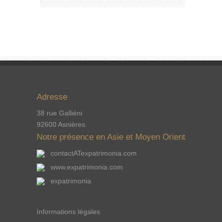
Adresse
38 rue Galliéni
92600 Asnières.
Notre présence en Asie et Moyen Orient
contactATexpatrimonia.com
www.expatrimonia.com
expatrimonia
Informations légales