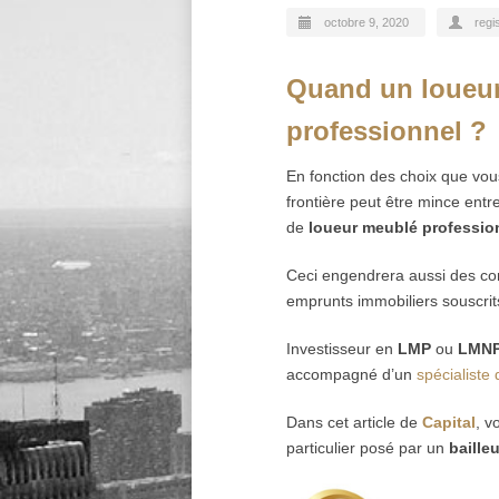
octobre 9, 2020
regi
Quand un loueur 
professionnel ?
En fonction des choix que vous 
frontière peut être mince entr
de
loueur meublé professio
Ceci engendrera aussi des co
emprunts immobiliers souscrit
Investisseur en
LMP
ou
LMN
accompagné d’un
spécialiste
Dans cet article de
Capital
, v
particulier posé par un
baille