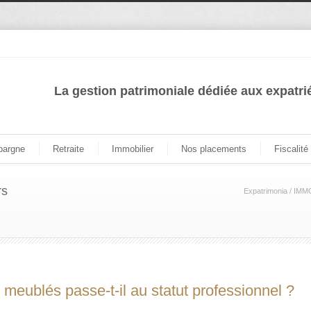
La gestion patrimoniale dédiée aux expatri
pargne
Retraite
Immobilier
Nos placements
Fiscalité
rs
Expatrimonia
/
IMM
meublés passe-t-il au statut professionnel ?