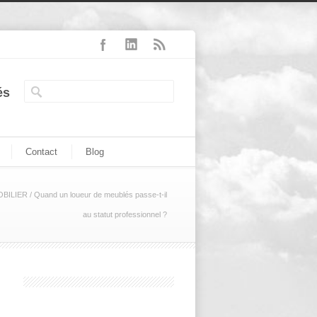
és
Contact
Blog
OBILIER
/
Quand un loueur de meublés passe-t-il
au statut professionnel ?