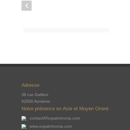
Adresse
38 rue Galliéni
92600 Asnières.
Notre présence en Asie et Moyen Orient
contactATexpatrimonia.com
www.expatrimonia.com