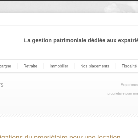
La gestion patrimoniale dédiée aux expatri
pargne
Retraite
Immobilier
Nos placements
Fiscalité
rs
Expatrimon
propriétaire pour un
igations du propriétaire pour une location