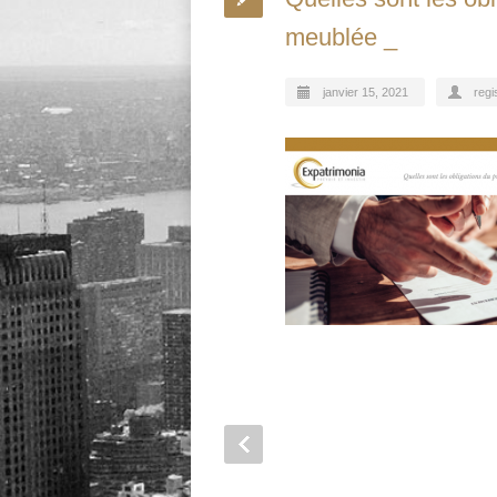
meublée _
janvier 15, 2021
regi