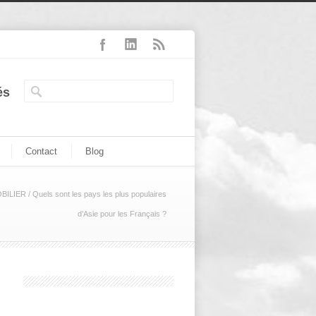
és
Contact
Blog
BILIER
/
Quels sont les pays les plus populaires
d’Asie pour les Français ?