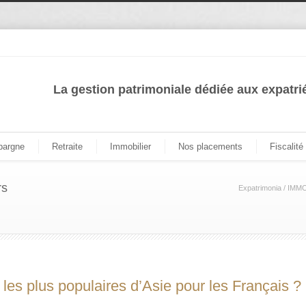
La gestion patrimoniale dédiée aux expatri
pargne
Retraite
Immobilier
Nos placements
Fiscalité
rs
Expatrimonia
/
IMMO
 les plus populaires d’Asie pour les Français ?