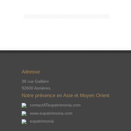
Adresse
38 rue Galliéni
92600 Asnières.
Notre présence en Asie et Moyen Orient
contactATexpatrimonia.com
www.expatrimonia.com
expatrimonia