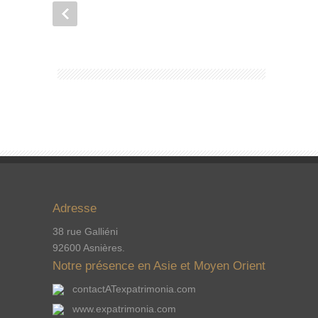
Adresse
38 rue Galliéni
92600 Asnières.
Notre présence en Asie et Moyen Orient
contactATexpatrimonia.com
www.expatrimonia.com