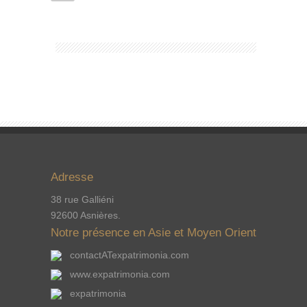
Adresse
38 rue Galliéni
92600 Asnières.
Notre présence en Asie et Moyen Orient
contactATexpatrimonia.com
www.expatrimonia.com
expatrimonia