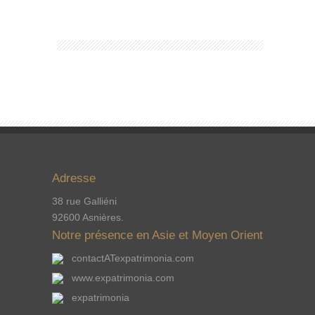
Adresse
38 rue Galliéni
92600 Asnières.
Notre présence en Asie et Moyen Orient
contactATexpatrimonia.com
www.expatrimonia.com
expatrimonia