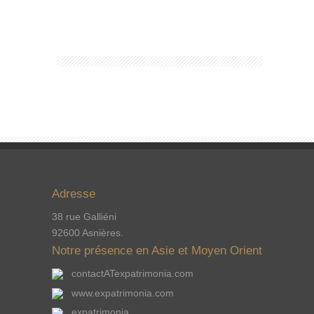
Adresse
38 rue Galliéni
92600 Asnières.
Notre présence en Asie et Moyen Orient
contactATexpatrimonia.com
www.expatrimonia.com
expatrimonia