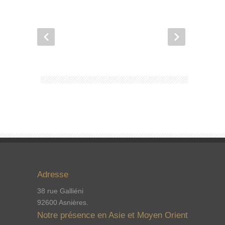
Adresse
38 rue Galliéni
92600 Asnières.
Notre présence en Asie et Moyen Orient