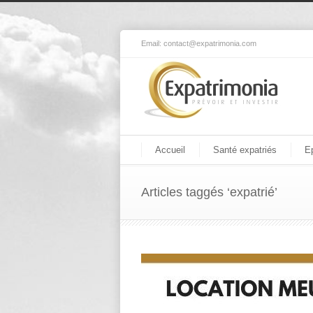
Email:
contact@expatrimonia.com
Accueil
Santé expatriés
E
Articles taggés ‘expatrié’