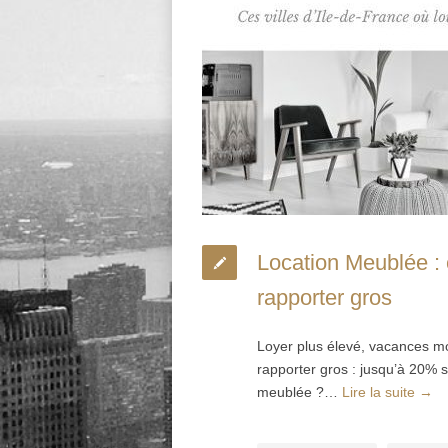
Location Meublée : 
rapporter gros
Loyer plus élevé, vacances mo
rapporter gros : jusqu’à 20% 
meublée ?…
Lire la suite →