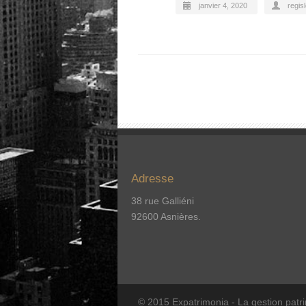
janvier 4, 2020
regis
Adresse
38 rue Galliéni
92600 Asnières.
© 2015 Expatrimonia - La gestion patr