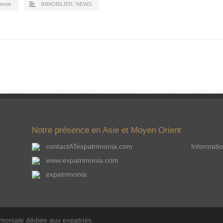
lenoir
IMMOBILIER
,
NEWS
Notre présence en Asie et Moyen Orient
contactATexpatrimonia.com
Informatio
www.expatrimonia.com
expatrimonia
imoniale dédiée aux expatriés.