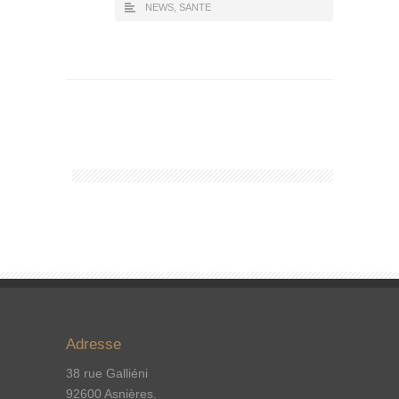
NEWS
,
SANTE
Adresse
38 rue Galliéni
92600 Asnières.