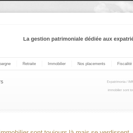
La gestion patrimoniale dédiée aux expatri
pargne
Retraite
Immobilier
Nos placements
Fiscalité
rs
Expatrimonia
/
IM
immobilier sont t
immobilier sont toujours là mais se verdissent