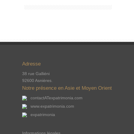
Adresse
38 rue Galliéni
92600 Asnières.
Notre présence en Asie et Moyen Orient
contactATexpatrimonia.com
www.expatrimonia.com
expatrimonia
Informations légales