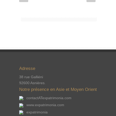
Adresse
38 rue Galliéni
92600 Asnières.
Notre présence en Asie et Moyen Orient
contactATexpatrimonia.com
www.expatrimonia.com
expatrimonia