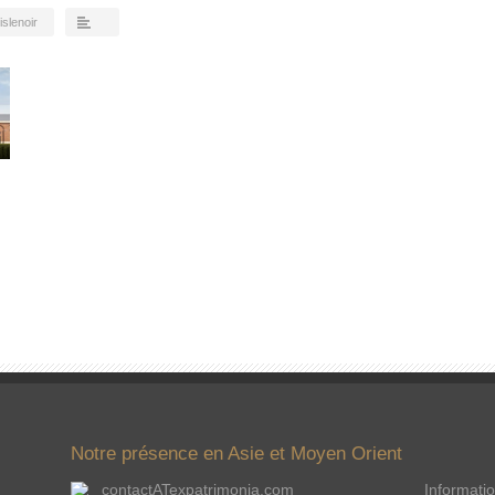
islenoir
Notre présence en Asie et Moyen Orient
contactATexpatrimonia.com
Informatio