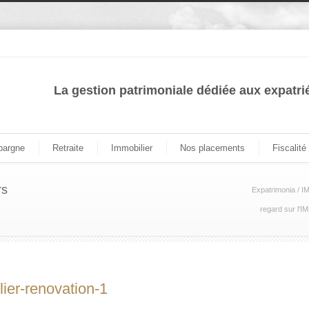
La gestion patrimoniale dédiée aux expatri
pargne
Retraite
Immobilier
Nos placements
Fiscalité
rs
Expatrimonia
/
I
regard sur l'
ier-renovation-1