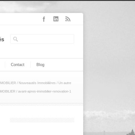
és
Contact
Blog
MMOBILIER
/
Nouveautés Immobilières
/
Un autre
IMMOBILIER
/
avant-apres-immobilier-renovation-1