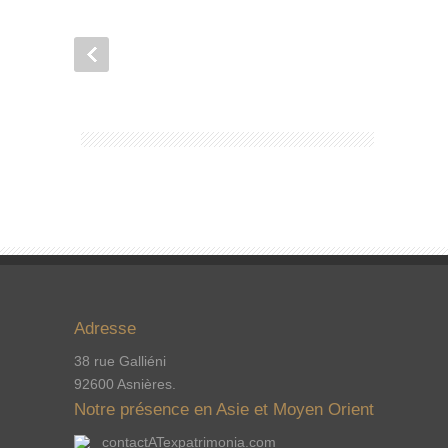
Adresse
38 rue Galliéni
92600 Asnières.
Notre présence en Asie et Moyen Orient
contactATexpatrimonia.com