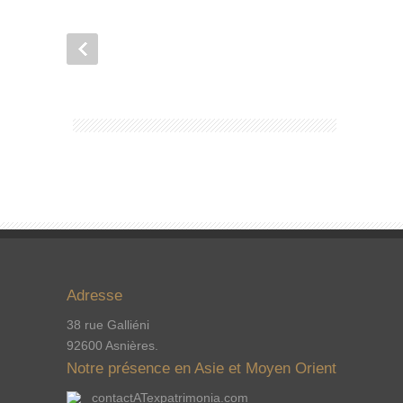
Adresse
38 rue Galliéni
92600 Asnières.
Notre présence en Asie et Moyen Orient
contactATexpatrimonia.com