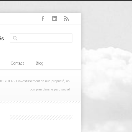
és
Contact
Blog
MOBILIER
/
L’investissement en nue-propriété, un
bon plan dans le parc social