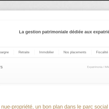
La gestion patrimoniale dédiée aux expatri
pargne
Retraite
Immobilier
Nos placements
Fiscalité
rs
Expatrimonia
/
IM
 nue-propriété, un bon plan dans le parc social