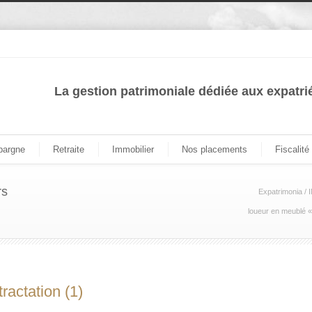
La gestion patrimoniale dédiée aux expatri
pargne
Retraite
Immobilier
Nos placements
Fiscalité
rs
Expatrimonia
/
loueur en meublé «
ractation (1)