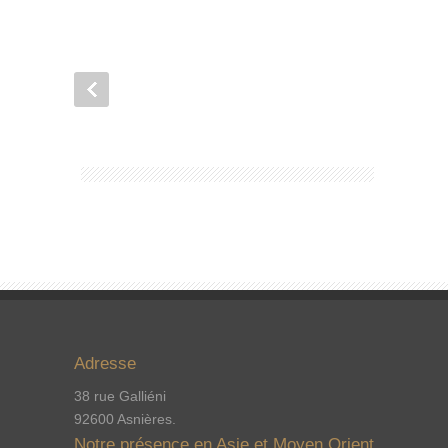
Adresse
38 rue Galliéni
92600 Asnières.
Notre présence en Asie et Moyen Orient