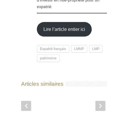
d'investir en nue-propriété pour un
expatrié
Lire l’article entier ici
Expatrié français
LMNP
LMP
patrimoine
Articles similaires