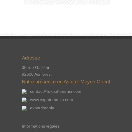
Adresse
38 rue Galliéni
92600 Asnières.
Notre présence en Asie et Moyen Orient
contactATexpatrimonia.com
www.expatrimonia.com
expatrimonia
Informations légales