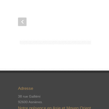
Adresse
38 rue Galliéni
92600 Asnières.
Notre présence en Asie et Moyen Orient