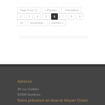
Page 6 sur 17
« Premier
‹ Précédent
2
3
4
5
6
7
8
9
10
Suivant(e) ›
Dernier »
Adresse
38 rue Galliéni
92600 Asnières.
Notre présence en Asie et Moyen Orient